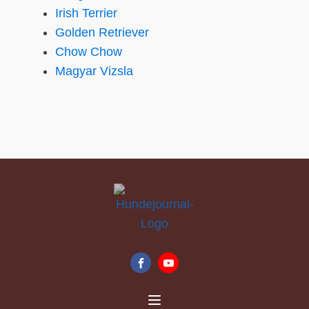
Irish Terrier
Golden Retriever
Chow Chow
Magyar Vizsla